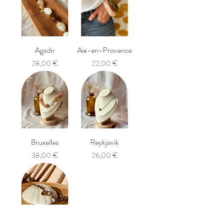
Agadir
Aix-en-Provence
Prix
Prix
28,00 €
22,00 €
Bruxelles
Reykjavik
Prix
Prix
38,00 €
26,00 €