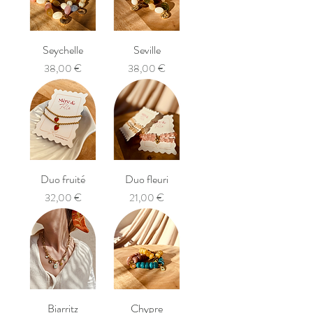
Seychelle
Seville
Prix
Prix
38,00 €
38,00 €
Duo fruité
Duo fleuri
Prix
Prix
32,00 €
21,00 €
Biarritz
Chypre