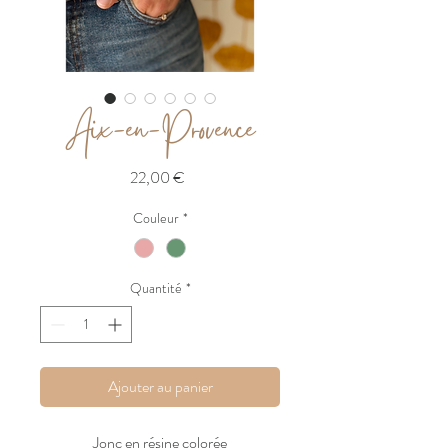
Aix-en-Provence
Prix
22,00 €
Couleur
*
Quantité
*
Ajouter au panier
Jonc en résine colorée