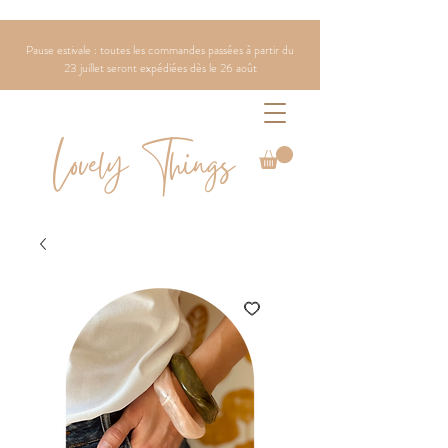
Pause estivale : toutes les commandes passées à partir du
23 juillet seront expédiées dès le 26 août
Lovely Things