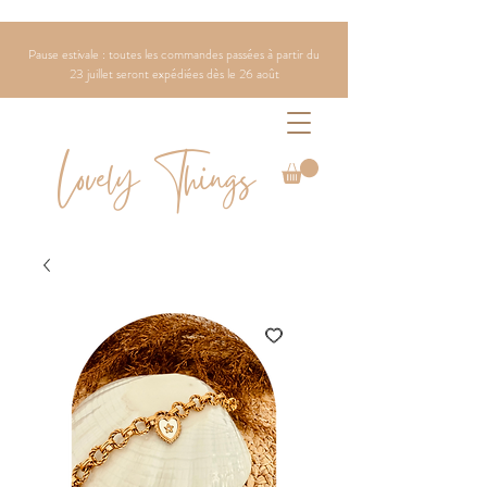
Pause estivale : toutes les commandes passées à partir du
23 juillet seront expédiées dès le 26 août
Lovely Things