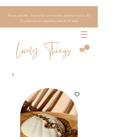
Pause estivale : toutes les commandes passées à partir du
23 juillet seront expédiées dès le 26 août
Lovely Things