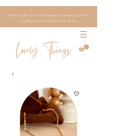
Pause estivale : toutes les commandes passées à partir du
23 juillet seront expédiées dès le 26 août
Lovely Things