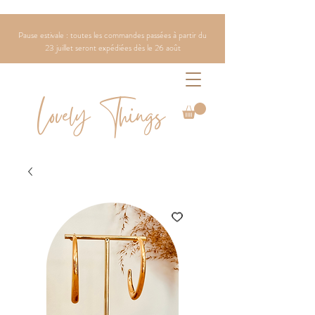
Pause estivale : toutes les commandes passées à partir du
23 juillet seront expédiées dès le 26 août
Lovely Things