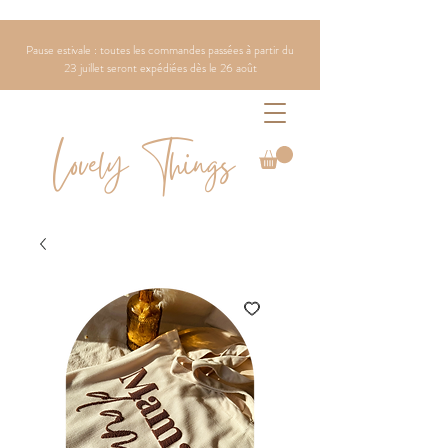
Pause estivale : toutes les commandes passées à partir du
23 juillet seront expédiées dès le 26 août
Lovely Things