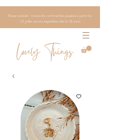
Pause estivale : toutes les commandes passées à partir du
23 juillet seront expédiées dès le 26 août
Lovely Things